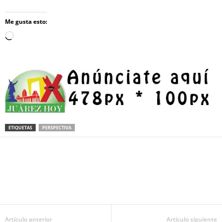
Me gusta esto:
Loading…
ETIQUETAS
PERSPECTIVA
Facebook
Twitter
Pinterest
WhatsApp
Email
Artículo anterior
Artículo siguiente