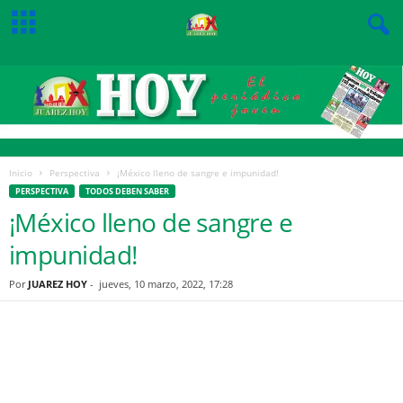
Inicio
Perspectiva
¡México lleno de sangre e impunidad!
PERSPECTIVA
TODOS DEBEN SABER
¡México lleno de sangre e
impunidad!
Por
JUAREZ HOY
-
jueves, 10 marzo, 2022, 17:28
Facebook
Twitter
Pinterest
WhatsApp
Email