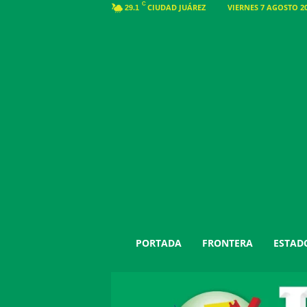
C
CIUDAD JUÁREZ
VIERNES 7 AGOSTO 20
29.1
J
PORTADA
FRONTERA
ESTAD
u
á
r
e
z