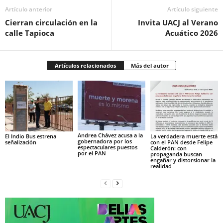
Artículo anterior
Artículo siguiente
Cierran circulación en la
Invita UACJ al Verano
calle Tapioca
Acuático 2026
Artículos relacionados
Más del autor
Andrea Chávez acusa a la
El Indio Bus estrena
La verdadera muerte está
gobernadora por los
señalización
con el PAN desde Felipe
espectaculares puestos
Calderón: con
por el PAN
propaganda buscan
engañar y distorsionar la
realidad