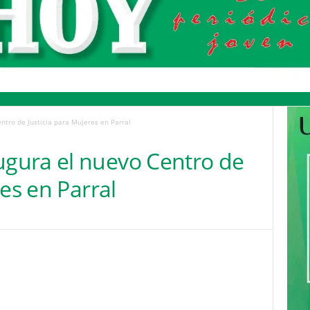
tro de Justicia para Mujeres en Parral
gura el nuevo Centro de
es en Parral
Pinterest
WhatsApp
Email
Print