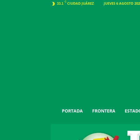
C
CIUDAD JUÁREZ
JUEVES 6 AGOSTO 202
33.1
J
PORTADA
FRONTERA
ESTAD
u
á
r
e
z