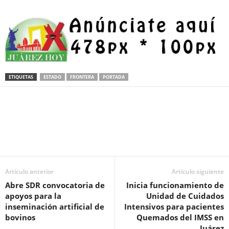
ETIQUETAS
ESTADO
FRONTERA
PORTADA
Facebook
Twitter
Pinterest
WhatsApp
Email
Artículo anterior
Artículo siguiente
Abre SDR convocatoria de
Inicia funcionamiento de
apoyos para la
Unidad de Cuidados
inseminación artificial de
Intensivos para pacientes
bovinos
Quemados del IMSS en
Juárez