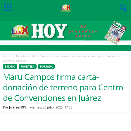
Inicio
Estado
Maru Campos firma carta- donación de terreno para Centro de
Convenciones en...
ESTADO
FRONTERA
PORTADA
Maru Campos firma carta-
donación de terreno para Centro
de Convenciones en Juárez
Por
JuárezHOY
-
viernes, 25 julio, 2025, 17:33