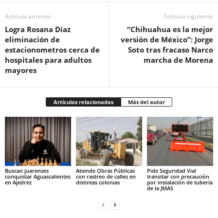
Artículo anterior
Artículo siguiente
Logra Rosana Díaz
“Chihuahua es la mejor
eliminación de
versión de México”: Jorge
estacionometros cerca de
Soto tras fracaso Narco
hospitales para adultos
marcha de Morena
mayores
Artículos relacionados
Más del autor
Buscan juarenses
Atiende Obras Públicas
Pide Seguridad Vial
conquistar Aguascalientes
con rastreo de calles en
transitar con precaución
en Ajedrez
distintas colonias
por instalación de tubería
de la JMAS