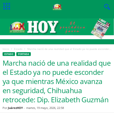
Inicio
Estado
Marcha nació de una realidad que el Estado ya no puede esconder...
ESTADO
PORTADA
Marcha nació de una realidad que
el Estado ya no puede esconder
ya que mientras México avanza
en seguridad, Chihuahua
retrocede: Dip. Elizabeth Guzmán
Por
JuárezHOY
-
martes, 19 mayo, 2026, 22:58