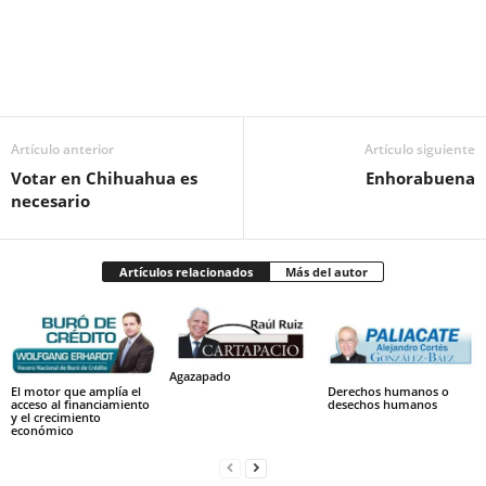
Facebook
Twitter
Pinterest
WhatsApp
Email
Artículo anterior
Artículo siguiente
Votar en Chihuahua es
Enhorabuena
necesario
Artículos relacionados
Más del autor
Agazapado
El motor que amplía el
Derechos humanos o
acceso al financiamiento
desechos humanos
y el crecimiento
económico