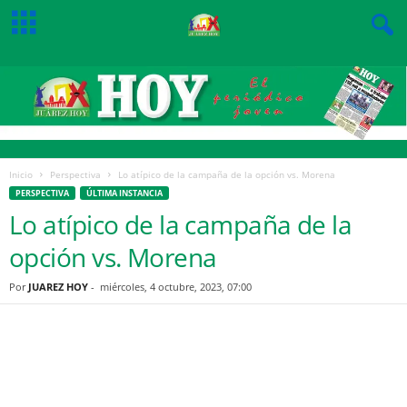
Inicio
Perspectiva
Lo atípico de la campaña de la opción vs. Morena
PERSPECTIVA
ÚLTIMA INSTANCIA
Lo atípico de la campaña de la
opción vs. Morena
Por
JUAREZ HOY
-
miércoles, 4 octubre, 2023, 07:00
Facebook
Twitter
Pinterest
WhatsApp
Email