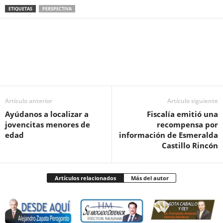
ETIQUETAS
PERSPECTIVA
Facebook
Twitter
Pinterest
WhatsApp
Email
Artículo anterior
Artículo siguiente
Ayúdanos a localizar a
Fiscalía emitió una
jovencitas menores de
recompensa por
edad
información de Esmeralda
Castillo Rincón
Artículos relacionados
Más del autor