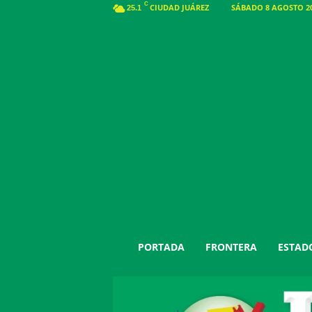
C
CIUDAD JUÁREZ
SÁBADO 8 AGOSTO 20
25.1
J
PORTADA
FRONTERA
ESTAD
u
á
r
e
z