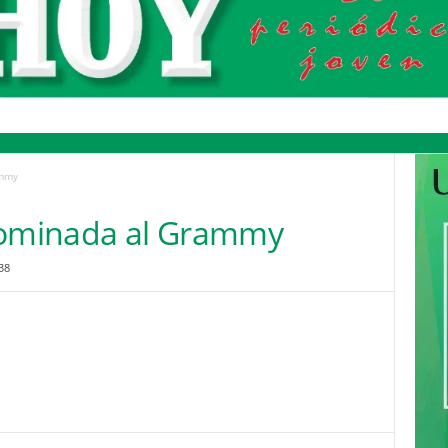
ammy
 nominada al Grammy
38
Pinterest
WhatsApp
Email
Print