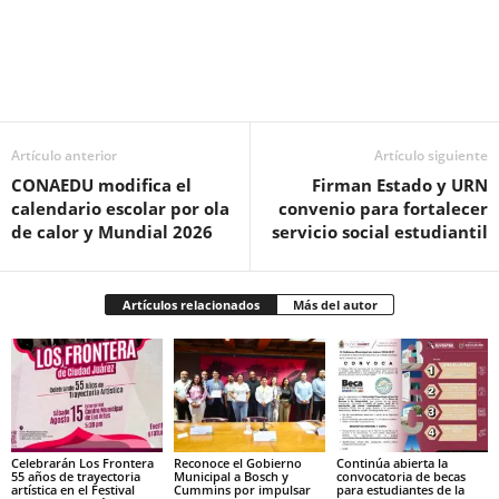
Facebook
Twitter
Pinterest
WhatsApp
Email
Artículo anterior
Artículo siguiente
CONAEDU modifica el
Firman Estado y URN
calendario escolar por ola
convenio para fortalecer
de calor y Mundial 2026
servicio social estudiantil
Artículos relacionados
Más del autor
Celebrarán Los Frontera
Reconoce el Gobierno
Continúa abierta la
55 años de trayectoria
Municipal a Bosch y
convocatoria de becas
artística en el Festival
Cummins por impulsar
para estudiantes de la