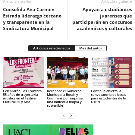
Artículo anterior
Artículo siguiente
Consolida Ana Carmen
Apoyan a estudiantes
Estrada liderazgo cercano
juarenses que
y transparente en la
participarán en concursos
Sindicatura Municipal
académicos y culturales
Artículos relacionados
Más del autor
Celebrarán Los Frontera
Reconoce el Gobierno
Continúa abierta la
55 años de trayectoria
Municipal a Bosch y
convocatoria de becas
artística en el Festival
Cummins por impulsar
para estudiantes de la
Cultural 60 y Más
una industria limpia y
UTPN
sostenible