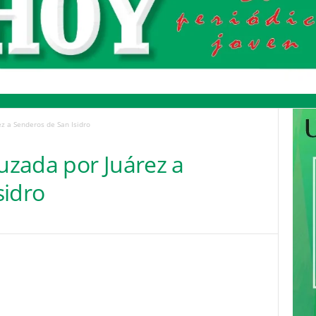
z a Senderos de San Isidro
zada por Juárez a
sidro
Pinterest
WhatsApp
Email
Print