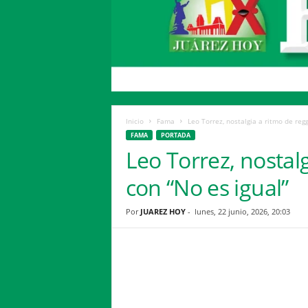
H
o
y
Inicio
Fama
Leo Torrez, nostalgia a ritmo de reg
FAMA
PORTADA
Leo Torrez, nostal
con “No es igual”
Por
JUAREZ HOY
-
lunes, 22 junio, 2026, 20:03
Facebook
Twitter
Compartir