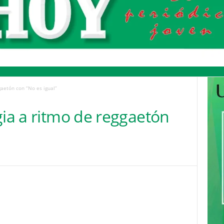
gaetón con “No es igual”
gia a ritmo de reggaetón
Pinterest
WhatsApp
Email
Print