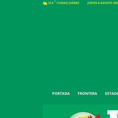
C
CIUDAD JUÁREZ
JUEVES 6 AGOSTO 202
33.6
J
PORTADA
FRONTERA
ESTAD
u
á
r
e
z