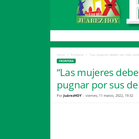
H
o
y
Inicio
Frontera
“Las mujeres deben ser más unid
FRONTERA
“Las mujeres debe
pugnar por sus de
Por
JuárezHOY
-
viernes, 11 marzo, 2022, 19:32
Facebook
Twitter
Compartir