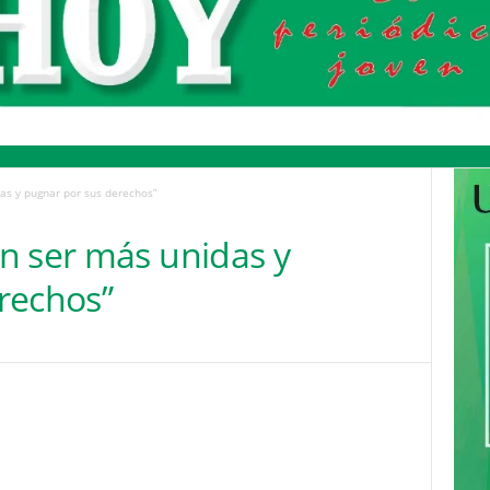
as y pugnar por sus derechos”
n ser más unidas y
rechos”
Pinterest
WhatsApp
Email
Print