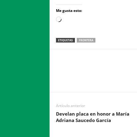
Me gusta esto:
Loading…
ETIQUETAS
FRONTERA
Facebook
Twitter
Compartir
Artículo anterior
Develan placa en honor a María
Adriana Saucedo García