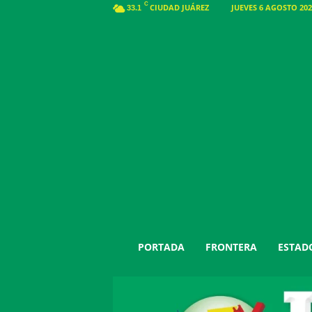
C
CIUDAD JUÁREZ
JUEVES 6 AGOSTO 202
33.1
J
PORTADA
FRONTERA
ESTAD
u
á
r
e
z