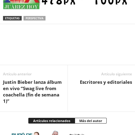
ETIQUETAS
PERSPECTIVA
Facebook
Twitter
Pinterest
WhatsApp
Email
Artículo anterior
Artículo siguiente
Justin Bieber lanza álbum
Escritores y editoriales
en vivo “Swag live from
coachella (fin de semana
1)”
Artículos relacionados
Más del autor