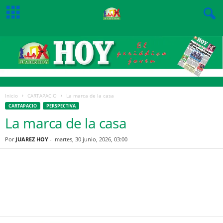
Inicio
CARTAPACIO
La marca de la casa
CARTAPACIO
PERSPECTIVA
La marca de la casa
Por
JUAREZ HOY
-
martes, 30 junio, 2026, 03:00
Facebook
Twitter
Pinterest
WhatsApp
Email