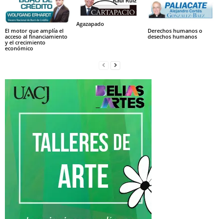
Agazapado
El motor que amplía el
Derechos humanos o
acceso al financiamiento
desechos humanos
y el crecimiento
económico