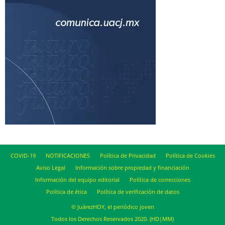
COVID-19
NOTIFICACIONES
Política de Privacidad
Política de Cookies
Aviso Legal
Información sobre propiedad y financiación
Información del equipo editorial
Política de correcciones
Política de ética
Política de verificación de datos
© JuárezHOY, el periódico joven
Todos los Derechos Reservados 2020. (HD|MM)