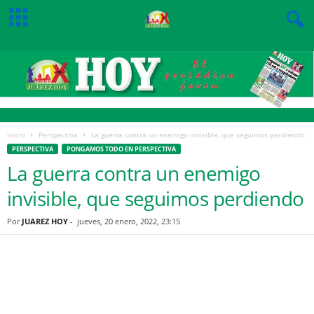
Inicio
Perspectiva
La guerra contra un enemigo invisible, que seguimos perdiendo
PERSPECTIVA
PONGAMOS TODO EN PERSPECTIVA
La guerra contra un enemigo
invisible, que seguimos perdiendo
Por
JUAREZ HOY
-
jueves, 20 enero, 2022, 23:15
Facebook
Twitter
Pinterest
WhatsApp
Email