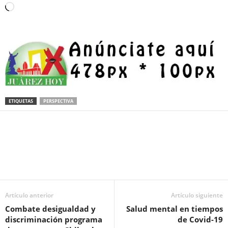
Loading…
ETIQUETAS
PERSPECTIVA
Facebook
Twitter
Pinterest
WhatsApp
Email
Artículo anterior
Artículo siguiente
Combate desigualdad y
Salud mental en tiempos
discriminación programa
de Covid-19