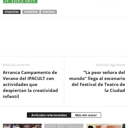
ETIQUETAS
FRONTERA
PORTADA
Facebook
Twitter
Pinterest
WhatsApp
Email
Artículo anterior
Artículo siguiente
Arranca Campamento de
“La peor señora del
Verano del IPACULT con
mundo” llega al escenario
actividades que
del Festival de Teatro de
despiertan la creatividad
la Ciudad
infantil
Artículos relacionados
Más del autor