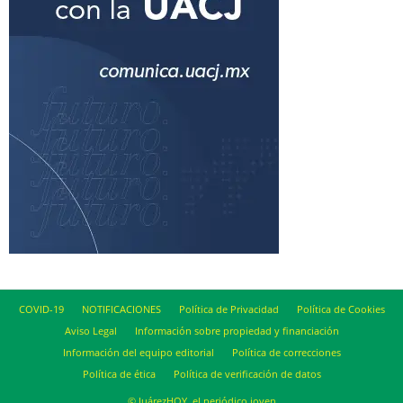
COVID-19
NOTIFICACIONES
Política de Privacidad
Política de Cookies
Aviso Legal
Información sobre propiedad y financiación
Información del equipo editorial
Política de correcciones
Política de ética
Política de verificación de datos
© JuárezHOY, el periódico joven