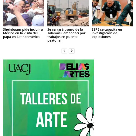
Sheinbaum pide incluir a
Se cerrará tramo de la
SSPE se capacita en
México en la visita del
Talamás Camandari por
investigación de
papa en Latinoamérica
trabajos en puente
explosiones
peatonal