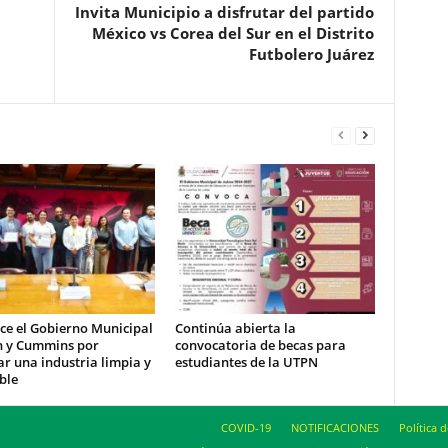
Invita Municipio a disfrutar del partido
México vs Corea del Sur en el Distrito
Futbolero Juárez
ce el Gobierno Municipal
Continúa abierta la
h y Cummins por
convocatoria de becas para
r una industria limpia y
estudiantes de la UTPN
ble
COVID-19
NOTIFICACIONES
Política 