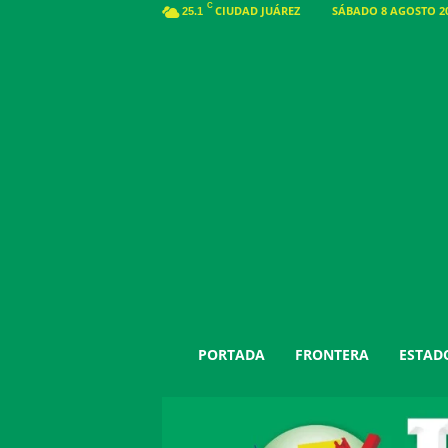
C
CIUDAD JUÁREZ
SÁBADO 8 AGOSTO 20
25.1
J
PORTADA
FRONTERA
ESTAD
u
á
r
e
z