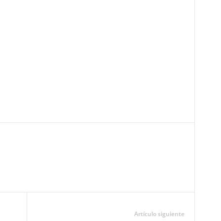
Pinterest
WhatsApp
Email
Print
Artículo siguiente