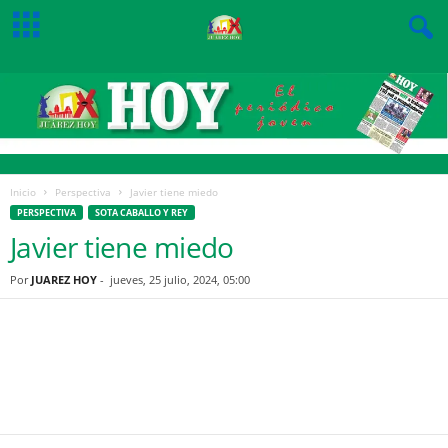
Inicio
Perspectiva
Javier tiene miedo
PERSPECTIVA
SOTA CABALLO Y REY
Javier tiene miedo
Por
JUAREZ HOY
-
jueves, 25 julio, 2024, 05:00
Facebook
Twitter
Pinterest
WhatsApp
Email