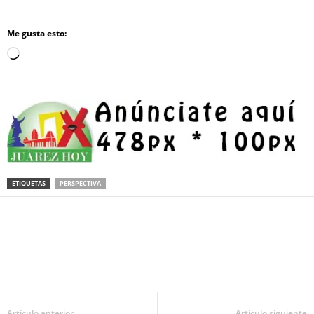
Me gusta esto:
Loading…
ETIQUETAS
PERSPECTIVA
Facebook
Twitter
Pinterest
WhatsApp
Email
Artículo anterior
Artículo siguiente