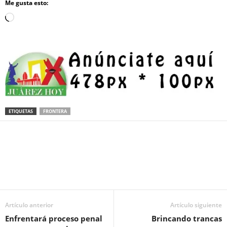
Me gusta esto:
Loading…
ETIQUETAS
FRONTERA
Facebook
Twitter
Pinterest
WhatsApp
Email
Artículo anterior
Artículo siguiente
Enfrentará proceso penal
Brincando trancas