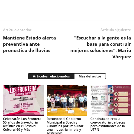
Facebook
Twitter
Pinterest
WhatsApp
Email
Artículo anterior
Artículo siguiente
Mantiene Estado alerta
“Escuchar a la gente es la
preventiva ante
base para construir
pronóstico de lluvias
mejores soluciones”: Mario
Vázquez
Artículos relacionados
Más del autor
Celebrarán Los Frontera
Reconoce el Gobierno
Continúa abierta la
55 años de trayectoria
Municipal a Bosch y
convocatoria de becas
artística en el Festival
Cummins por impulsar
para estudiantes de la
Cultural 60 y Más
una industria limpia y
UTPN
sostenible