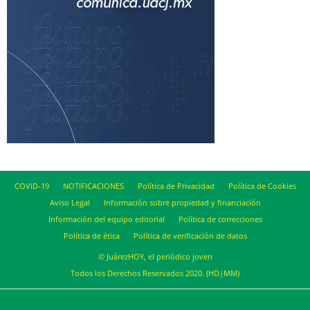
COVID-19
NOTIFICACIONES
Política de Privacidad
Política de Cookies
Aviso Legal
Información sobre propiedad y financiación
Información del equipo editorial
Política de correcciones
Política de ética
Política de verificación de datos
© JuárezHOY, el periódico joven
Todos los Derechos Reservados 2020. (HD|MM)