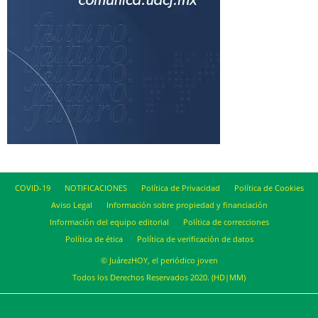
COVID-19
NOTIFICACIONES
Política de Privacidad
Política de Cookies
Aviso Legal
Información sobre propiedad y financiación
Información del equipo editorial
Política de correcciones
Política de ética
Política de verificación de datos
© JuárezHOY, el periódico joven
Todos los Derechos Reservados 2020. (HD|MM)