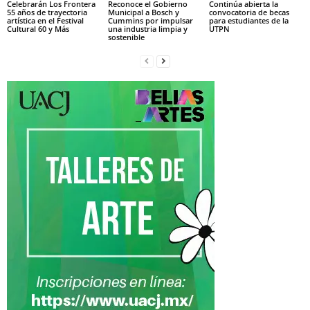
Celebrarán Los Frontera
Reconoce el Gobierno
Continúa abierta la
55 años de trayectoria
Municipal a Bosch y
convocatoria de becas
artística en el Festival
Cummins por impulsar
para estudiantes de la
Cultural 60 y Más
una industria limpia y
UTPN
sostenible