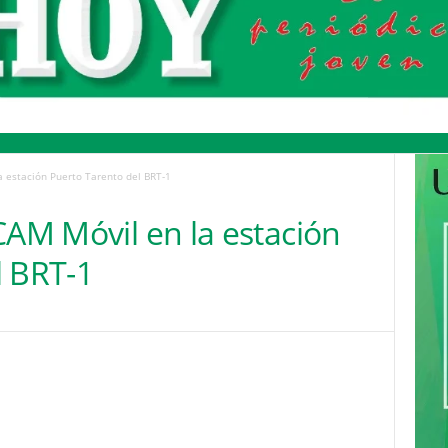
a estación Puerto Tarento del BRT-1
CAM Móvil en la estación
l BRT-1
Pinterest
WhatsApp
Email
Print