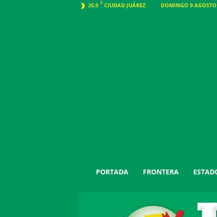
C
CIUDAD JUÁREZ
DOMINGO 9 AGOSTO 2
26.9
J
PORTADA
FRONTERA
ESTAD
u
á
r
e
z