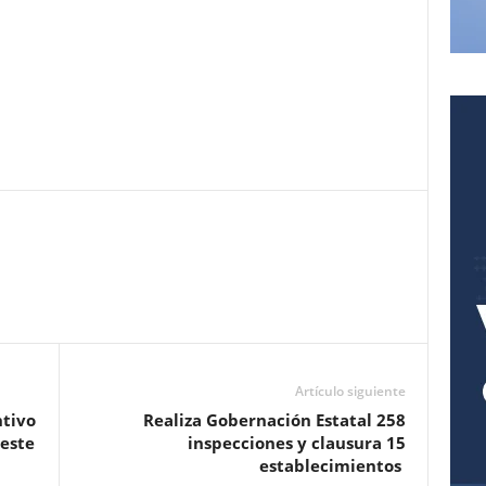
Pinterest
WhatsApp
Email
Print
Artículo siguiente
ntivo
Realiza Gobernación Estatal 258
 este
inspecciones y clausura 15
establecimientos