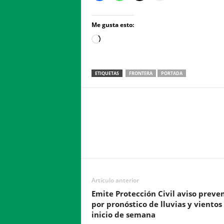
Me gusta esto:
Loading…
ETIQUETAS
FRONTERA
PORTADA
Facebook
Twitter
Compartir
Artículo anterior
Emite Protección Civil aviso preve
por pronóstico de lluvias y vientos
inicio de semana