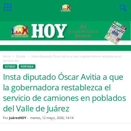
Inicio
Estado
Insta diputado Óscar Avitia a que la gobernadora restablezca el
servicio de...
ESTADO
PORTADA
Insta diputado Óscar Avitia a que
la gobernadora restablezca el
servicio de camiones en poblados
del Valle de Juárez
Por
JuárezHOY
-
martes, 12 mayo, 2026, 14:14