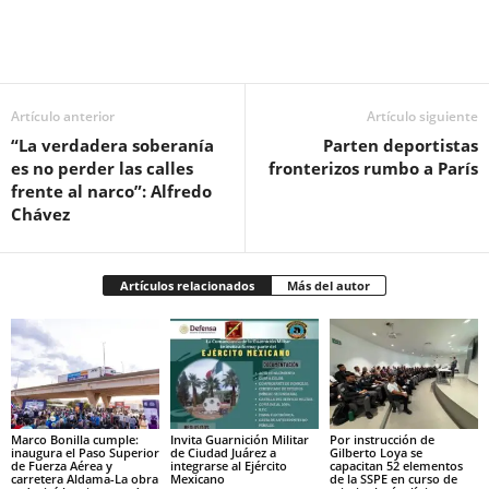
Facebook
Twitter
Pinterest
WhatsApp
Email
Artículo anterior
Artículo siguiente
“La verdadera soberanía
Parten deportistas
es no perder las calles
fronterizos rumbo a París
frente al narco”: Alfredo
Chávez
Artículos relacionados
Más del autor
Marco Bonilla cumple:
Invita Guarnición Militar
Por instrucción de
inaugura el Paso Superior
de Ciudad Juárez a
Gilberto Loya se
de Fuerza Aérea y
integrarse al Ejército
capacitan 52 elementos
carretera Aldama-La obra
Mexicano
de la SSPE en curso de