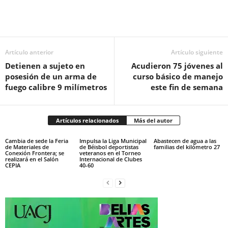
Facebook
Twitter
Pinterest
WhatsApp
Email
Artículo anterior
Artículo siguiente
Detienen a sujeto en
Acudieron 75 jóvenes al
posesión de un arma de
curso básico de manejo
fuego calibre 9 milímetros
este fin de semana
Artículos relacionados
Más del autor
Cambia de sede la Feria
Impulsa la Liga Municipal
Abastecen de agua a las
de Materiales de
de Béisbol deportistas
familias del kilómetro 27
Conexión Frontera; se
veteranos en el Torneo
realizará en el Salón
Internacional de Clubes
CEPIA
40-60