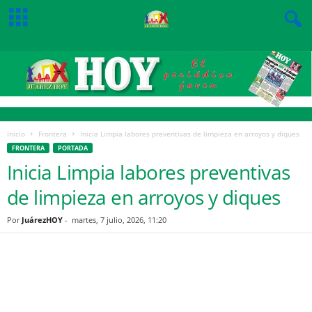
Inicio
Frontera
Inicia Limpia labores preventivas de limpieza en arroyos y diques
FRONTERA
PORTADA
Inicia Limpia labores preventivas
de limpieza en arroyos y diques
Por
JuárezHOY
-
martes, 7 julio, 2026, 11:20
Facebook
Twitter
Pinterest
WhatsApp
Email