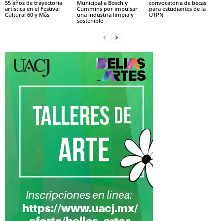
55 años de trayectoria
Municipal a Bosch y
convocatoria de becas
artística en el Festival
Cummins por impulsar
para estudiantes de la
Cultural 60 y Más
una industria limpia y
UTPN
sostenible