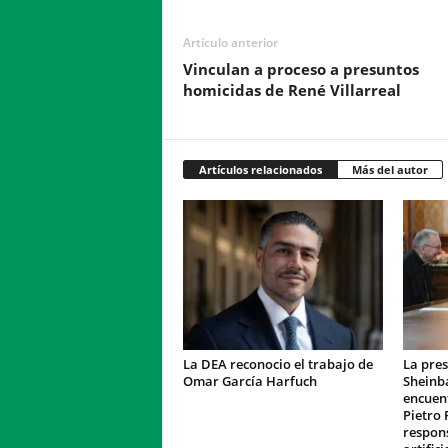
Artículo anterior
Vinculan a proceso a presuntos
homicidas de René Villarreal
Artículos relacionados
Más del autor
La DEA reconocio el trabajo de
La pres
Omar García Harfuch
Sheinb
encuent
Pietro 
respons