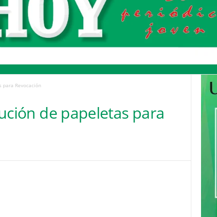
as para Revocación
ibución de papeletas para
Pinterest
WhatsApp
Email
Print