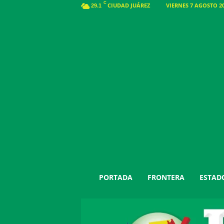
C
CIUDAD JUÁREZ
VIERNES 7 AGOSTO 20
29.1
J
PORTADA
FRONTERA
ESTAD
u
á
r
e
z