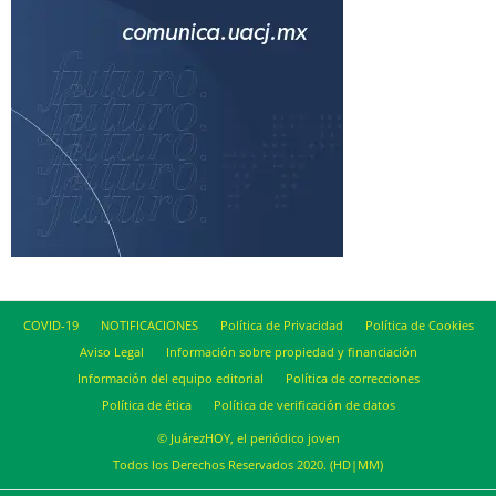
COVID-19
NOTIFICACIONES
Política de Privacidad
Política de Cookies
Aviso Legal
Información sobre propiedad y financiación
Información del equipo editorial
Política de correcciones
Política de ética
Política de verificación de datos
© JuárezHOY, el periódico joven
Todos los Derechos Reservados 2020. (HD|MM)