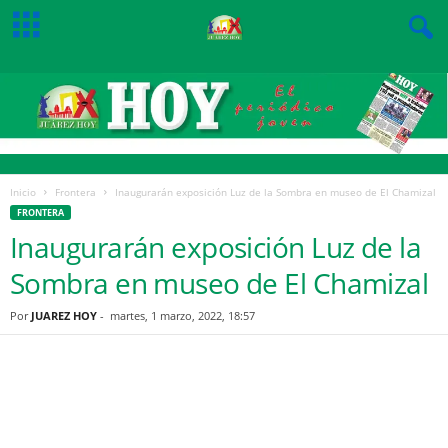
Inicio
Frontera
Inaugurarán exposición Luz de la Sombra en museo de El Chamizal
FRONTERA
Inaugurarán exposición Luz de la
Sombra en museo de El Chamizal
Por
JUAREZ HOY
-
martes, 1 marzo, 2022, 18:57
Facebook
Twitter
Pinterest
WhatsApp
Email