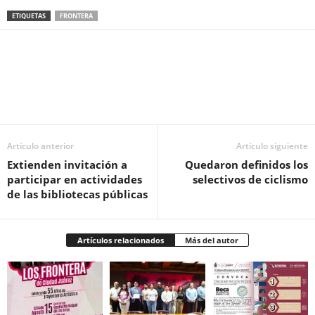
ETIQUETAS
FRONTERA
Facebook
Twitter
Pinterest
WhatsApp
Email
Artículo anterior
Artículo siguiente
Extienden invitación a
Quedaron definidos los
participar en actividades
selectivos de ciclismo
de las bibliotecas públicas
Artículos relacionados
Más del autor