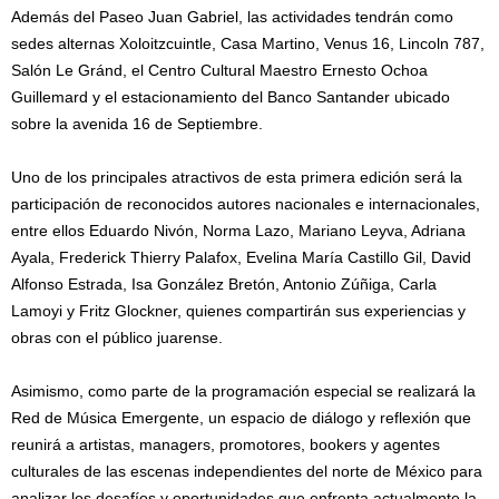
Además del Paseo Juan Gabriel, las actividades tendrán como
sedes alternas Xoloitzcuintle, Casa Martino, Venus 16, Lincoln 787,
Salón Le Gránd, el Centro Cultural Maestro Ernesto Ochoa
Guillemard y el estacionamiento del Banco Santander ubicado
sobre la avenida 16 de Septiembre.
Uno de los principales atractivos de esta primera edición será la
participación de reconocidos autores nacionales e internacionales,
entre ellos Eduardo Nivón, Norma Lazo, Mariano Leyva, Adriana
Ayala, Frederick Thierry Palafox, Evelina María Castillo Gil, David
Alfonso Estrada, Isa González Bretón, Antonio Zúñiga, Carla
Lamoyi y Fritz Glockner, quienes compartirán sus experiencias y
obras con el público juarense.
Asimismo, como parte de la programación especial se realizará la
Red de Música Emergente, un espacio de diálogo y reflexión que
reunirá a artistas, managers, promotores, bookers y agentes
culturales de las escenas independientes del norte de México para
analizar los desafíos y oportunidades que enfrenta actualmente la