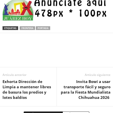
ETIQUETAS
FRONTERA
PORTADA
Facebook
Twitter
Pinterest
WhatsApp
Email
Artículo anterior
Artículo siguiente
Exhorta Dirección de
Invita Bowí a usar
Limpia a mantener libres
transporte fácil y seguro
de basura los predios y
para la Fiesta Mundialista
lotes baldíos
Chihuahua 2026