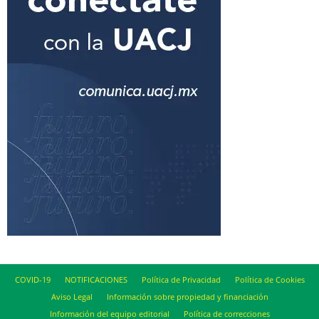
COVID-19
NOTIFICACIONES
Política de Privacidad
Política de Cookies
Aviso Legal
Información sobre propiedad y financiación
Información del equipo editorial
Política de correcciones