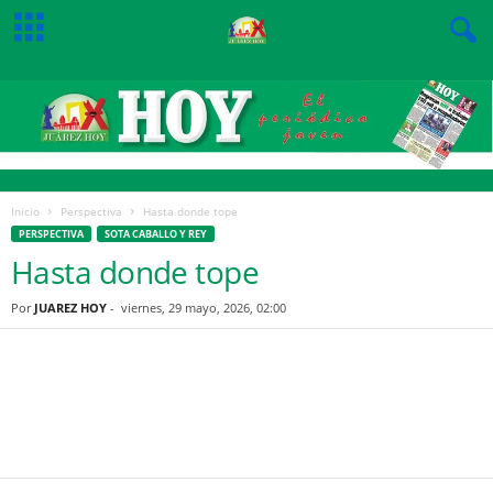
Inicio
Perspectiva
Hasta donde tope
PERSPECTIVA
SOTA CABALLO Y REY
Hasta donde tope
Por
JUAREZ HOY
-
viernes, 29 mayo, 2026, 02:00
Facebook
Twitter
Pinterest
WhatsApp
Email