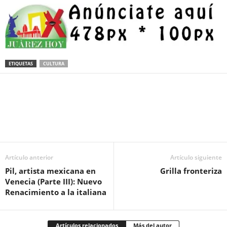
ETIQUETAS
CULTURA
Facebook
Twitter
Pinterest
WhatsApp
Email
Artículo anterior
Artículo siguiente
Pil, artista mexicana en
Grilla fronteriza
Venecia (Parte III): Nuevo
Renacimiento a la italiana
Artículos relacionados
Más del autor