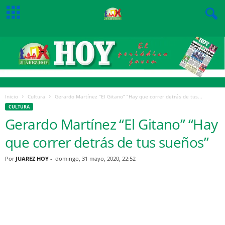
Inicio
Cultura
Gerardo Martínez “El Gitano” “Hay que correr detrás de tus...
CULTURA
Gerardo Martínez “El Gitano” “Hay
que correr detrás de tus sueños”
Por
JUAREZ HOY
-
domingo, 31 mayo, 2020, 22:52
Facebook
Twitter
Pinterest
WhatsApp
Email