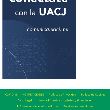
COVID-19
NOTIFICACIONES
Política de Privacidad
Política de Cookies
Aviso Legal
Información sobre propiedad y financiación
Información del equipo editorial
Política de correcciones