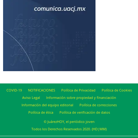
COVID-19
NOTIFICACIONES
Política de Privacidad
Política de Cookies
Aviso Legal
Información sobre propiedad y financiación
Información del equipo editorial
Política de correcciones
Política de ética
Política de verificación de datos
© JuárezHOY, el periódico joven
Todos los Derechos Reservados 2020. (HD|MM)