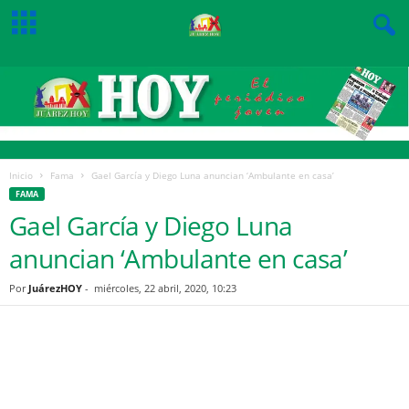
Inicio
Fama
Gael García y Diego Luna anuncian ‘Ambulante en casa’
FAMA
Gael García y Diego Luna
anuncian ‘Ambulante en casa’
Por
JuárezHOY
-
miércoles, 22 abril, 2020, 10:23
Facebook
Twitter
Pinterest
WhatsApp
Email