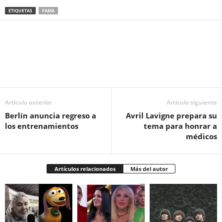
ETIQUETAS
FAMA
Facebook
Twitter
Pinterest
WhatsApp
Email
Artículo anterior
Artículo siguiente
Berlín anuncia regreso a
Avril Lavigne prepara su
los entrenamientos
tema para honrar a
médicos
Artículos relacionados
Más del autor