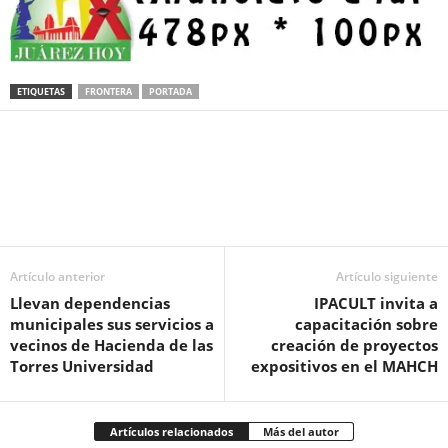
ETIQUETAS
FRONTERA
PORTADA
Facebook
Twitter
Pinterest
WhatsApp
Email
Artículo anterior
Artículo siguiente
Llevan dependencias
IPACULT invita a
municipales sus servicios a
capacitación sobre
vecinos de Hacienda de las
creación de proyectos
Torres Universidad
expositivos en el MAHCH
Artículos relacionados
Más del autor