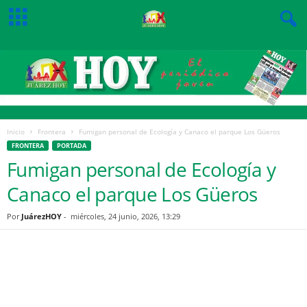
Inicio
Frontera
Fumigan personal de Ecología y Canaco el parque Los Güeros
FRONTERA
PORTADA
Fumigan personal de Ecología y
Canaco el parque Los Güeros
Por
JuárezHOY
-
miércoles, 24 junio, 2026, 13:29
Facebook
Twitter
Pinterest
WhatsApp
Email