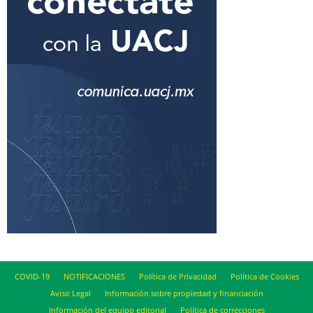
COVID-19
NOTIFICACIONES
Política de Privacidad
Política de Cookies
Aviso Legal
Información sobre propiedad y financiación
Información del equipo editorial
Política de correcciones