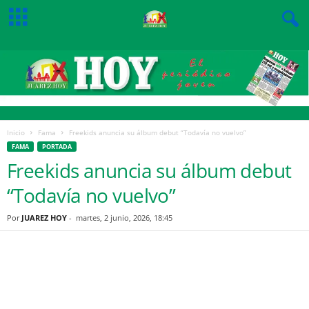
Inicio
Fama
Freekids anuncia su álbum debut “Todavía no vuelvo”
FAMA
PORTADA
Freekids anuncia su álbum debut
“Todavía no vuelvo”
Por
JUAREZ HOY
-
martes, 2 junio, 2026, 18:45
Facebook
Twitter
Pinterest
WhatsApp
Email