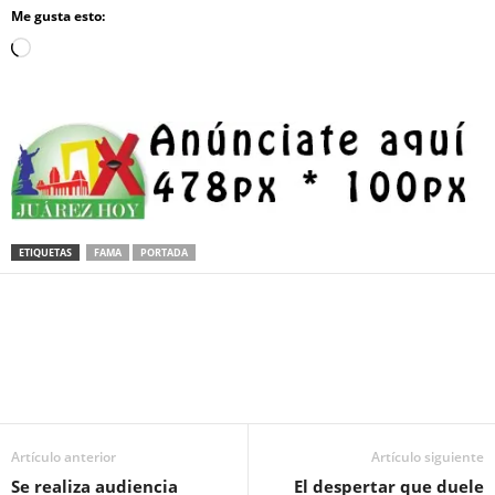
Me gusta esto:
Loading…
ETIQUETAS
FAMA
PORTADA
Facebook
Twitter
Pinterest
WhatsApp
Email
Artículo anterior
Artículo siguiente
Se realiza audiencia
El despertar que duele