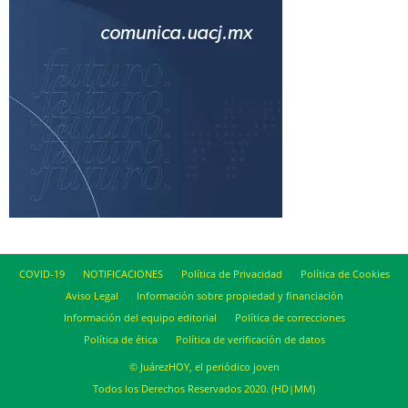
COVID-19
NOTIFICACIONES
Política de Privacidad
Política de Cookies
Aviso Legal
Información sobre propiedad y financiación
Información del equipo editorial
Política de correcciones
Política de ética
Política de verificación de datos
© JuárezHOY, el periódico joven
Todos los Derechos Reservados 2020. (HD|MM)