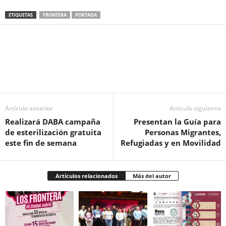
ETIQUETAS
FRONTERA
PORTADA
Facebook
Twitter
Pinterest
WhatsApp
Email
Artículo anterior
Artículo siguiente
Realizará DABA campaña
Presentan la Guía para
de esterilización gratuita
Personas Migrantes,
este fin de semana
Refugiadas y en Movilidad
Artículos relacionados
Más del autor