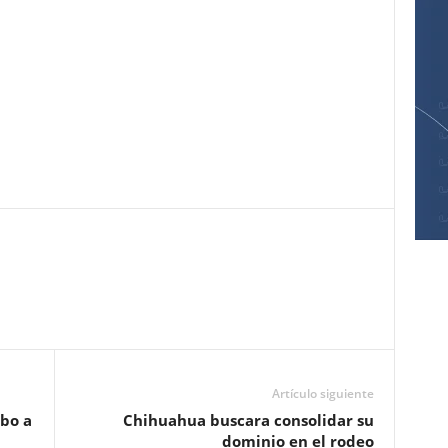
Pinterest
WhatsApp
Email
Print
Artículo siguiente
mbo a
Chihuahua buscara consolidar su
dominio en el rodeo