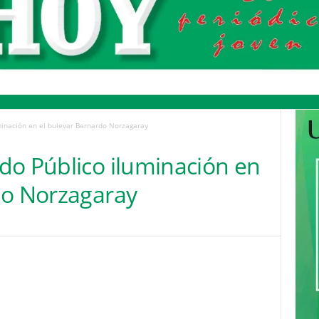
minación en el bulevar Bernardo Norzagaray
do Público iluminación en
do Norzagaray
Pinterest
WhatsApp
Email
Print