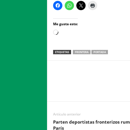
Me gusta esto:
Loading…
ETIQUETAS
FRONTERA
PORTADA
Facebook
Twitter
Compartir
Artículo anterior
Parten deportistas fronterizos ru
París