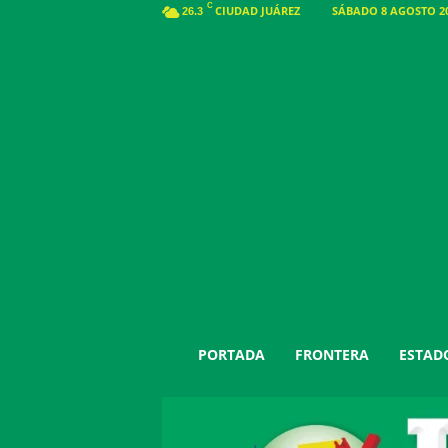
C
CIUDAD JUÁREZ
SÁBADO 8 AGOSTO 20
26.3
J
PORTADA
FRONTERA
ESTAD
u
á
r
e
z