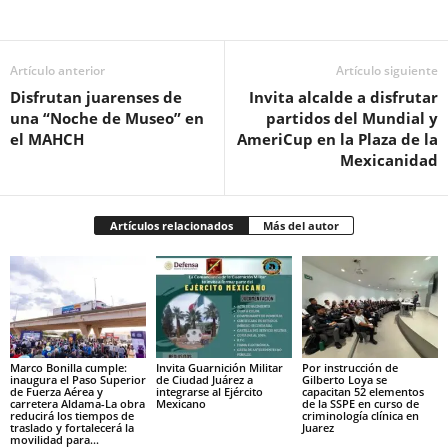
Facebook
Twitter
Pinterest
WhatsApp
Email
Artículo anterior
Artículo siguiente
Disfrutan juarenses de
Invita alcalde a disfrutar
una “Noche de Museo” en
partidos del Mundial y
el MAHCH
AmeriCup en la Plaza de la
Mexicanidad
Artículos relacionados
Más del autor
Marco Bonilla cumple:
Invita Guarnición Militar
Por instrucción de
inaugura el Paso Superior
de Ciudad Juárez a
Gilberto Loya se
de Fuerza Aérea y
integrarse al Ejército
capacitan 52 elementos
carretera Aldama-La obra
Mexicano
de la SSPE en curso de
reducirá los tiempos de
criminología clínica en
traslado y fortalecerá la
Juarez
movilidad para...