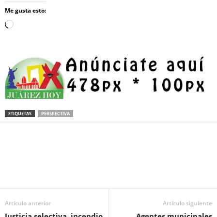
Me gusta esto:
Loading…
ETIQUETAS
PERSPECTIVA
Facebook
Twitter
Pinterest
WhatsApp
Email
Artículo anterior
Artículo siguiente
Justicia selectiva, incendio
Agentes municipales