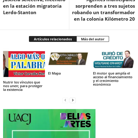
en la estación migratoria
sorprenden a tres sujetos
Lerdo-Stanton
robando un transformador
en la colonia Kilómetro 20
Artículos relacionados
Más del autor
El Mapa
El motor que amplía el
acceso al financiamiento
y el crecimiento
Nutrir los vínculos que
económico
nos unen; para proteger
la existencia