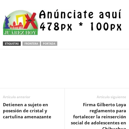
ETIQUETAS
FRONTERA
PORTADA
Facebook
Twitter
Pinterest
WhatsApp
Email
Artículo anterior
Artículo siguiente
Detienen a sujeto en
Firma Gilberto Loya
posesión de cristal y
reglamento para
cartulina amenazante
fortalecer la reinserción
social de adolescentes en
Chihuahua