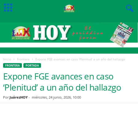
Inicio
Frontera
Expone FGE avances en caso ‘Plenitud’ a un año del hallazgo
FRONTERA
PORTADA
Expone FGE avances en caso
‘Plenitud’ a un año del hallazgo
Por
JuárezHOY
-
miércoles, 24 junio, 2026, 10:00
Facebook
Twitter
Pinterest
WhatsApp
Email