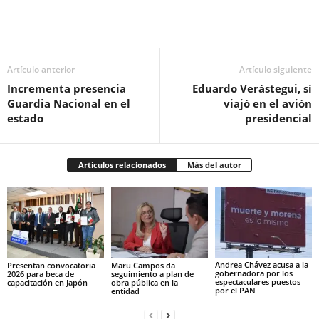
Facebook
Twitter
Pinterest
WhatsApp
Email
Artículo anterior
Artículo siguiente
Incrementa presencia
Eduardo Verástegui, sí
Guardia Nacional en el
viajó en el avión
estado
presidencial
Artículos relacionados
Más del autor
Andrea Chávez acusa a la
Presentan convocatoria
Maru Campos da
gobernadora por los
2026 para beca de
seguimiento a plan de
espectaculares puestos
capacitación en Japón
obra pública en la
por el PAN
entidad