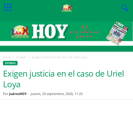
Inicio
Estado
Exigen justicia en el caso de Uriel Loya
ESTADO
Exigen justicia en el caso de Uriel
Loya
Por
JuárezHOY
-
jueves, 24 septiembre, 2020, 11:25
Facebook
Twitter
Pinterest
WhatsApp
Email