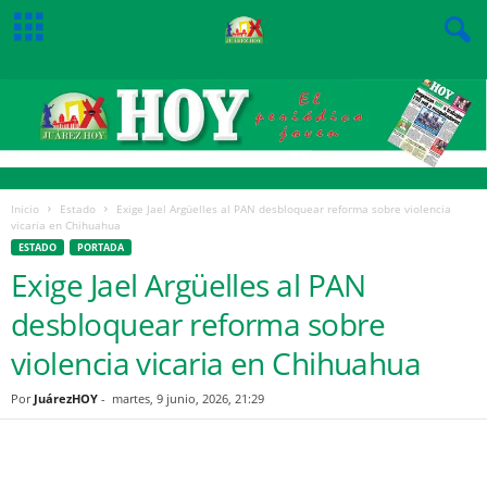
Inicio
Estado
Exige Jael Argüelles al PAN desbloquear reforma sobre violencia
vicaria en Chihuahua
ESTADO
PORTADA
Exige Jael Argüelles al PAN
desbloquear reforma sobre
violencia vicaria en Chihuahua
Por
JuárezHOY
-
martes, 9 junio, 2026, 21:29