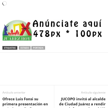
Loading…
ETIQUETAS
ESTADO
PORTADA
Facebook
Twitter
Pinterest
WhatsApp
Email
Artículo anterior
Artículo siguiente
Ofrece Luis Fonsi su
JUCOPO invitó al alcalde
primera presentación en
de Ciudad Juárez a rendir