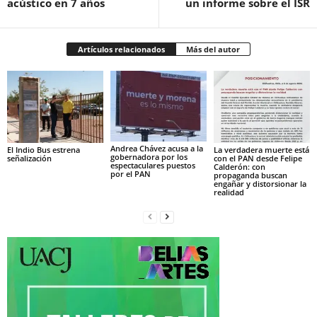
acústico en 7 años
un informe sobre el ISR
Artículos relacionados
Más del autor
Andrea Chávez acusa a la
El Indio Bus estrena
La verdadera muerte está
gobernadora por los
señalización
con el PAN desde Felipe
espectaculares puestos
Calderón: con
por el PAN
propaganda buscan
engañar y distorsionar la
realidad