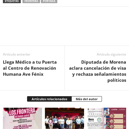
ETIQUETAS
FRONTERA
PORTADA
Facebook
Twitter
Pinterest
WhatsApp
Email
Artículo anterior
Artículo siguiente
Llega Médico a tu Puerta
Diputada de Morena
al Centro de Renovación
aclara cancelación de visa
Humana Ave Fénix
y rechaza señalamientos
políticos
Artículos relacionados
Más del autor