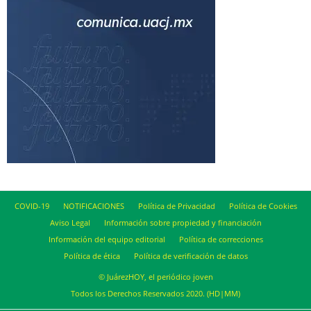
COVID-19
NOTIFICACIONES
Política de Privacidad
Política de Cookies
Aviso Legal
Información sobre propiedad y financiación
Información del equipo editorial
Política de correcciones
Política de ética
Política de verificación de datos
© JuárezHOY, el periódico joven
Todos los Derechos Reservados 2020. (HD|MM)