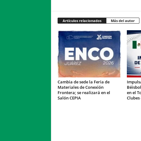
Artículos relacionados
Más del autor
Cambia de sede la Feria de
Impulsa
Materiales de Conexión
Béisbol
Frontera; se realizará en el
en el T
Salón CEPIA
Clubes 