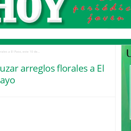
rales a El Paso, este 10 de...
uzar arreglos florales a El
mayo
Pinterest
WhatsApp
Email
Print