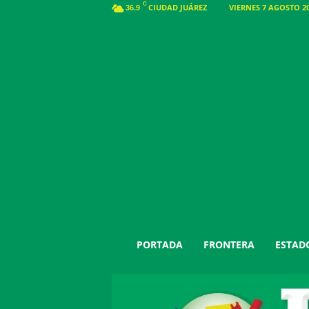
C
CIUDAD JUÁREZ
VIERNES 7 AGOSTO 20
36.9
J
PORTADA
FRONTERA
ESTAD
u
á
r
e
z