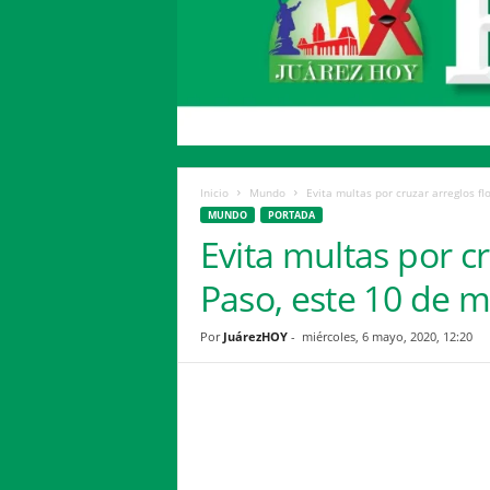
H
o
y
Inicio
Mundo
Evita multas por cruzar arreglos flo
MUNDO
PORTADA
Evita multas por cr
Paso, este 10 de 
Por
JuárezHOY
-
miércoles, 6 mayo, 2020, 12:20
Facebook
Twitter
Compartir