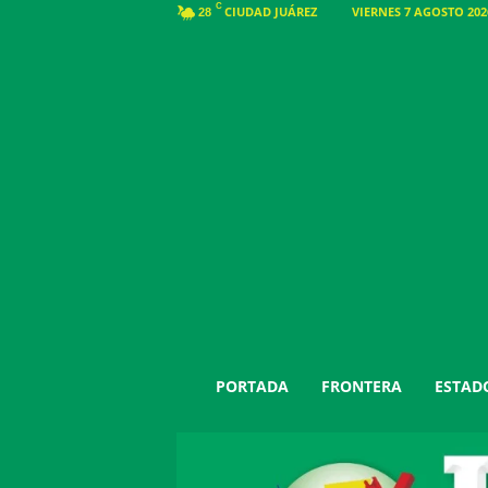
C
CIUDAD JUÁREZ
VIERNES 7 AGOSTO 2026
28
J
PORTADA
FRONTERA
ESTAD
u
á
r
e
z