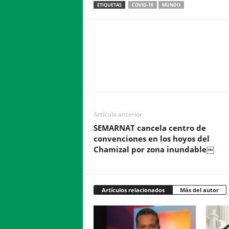
ETIQUETAS
COVID-19
MUNDO
Facebook
Twitter
Compartir
Artículo anterior
SEMARNAT cancela centro de
convenciones en los hoyos del
Chamizal por zona inundable￼
Artículos relacionados
Más del autor