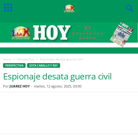
Inicio
Perspectiva
Espionaje desata guerra civil
PERSPECTIVA
SOTA CABALLO Y REY
Espionaje desata guerra civil
Por
JUAREZ HOY
-
martes, 12 agosto, 2025, 03:00
Facebook
Twitter
Pinterest
WhatsApp
Email