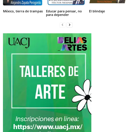
México, tierra de trampas
Educar para pensar, no
El blindaje
para depender