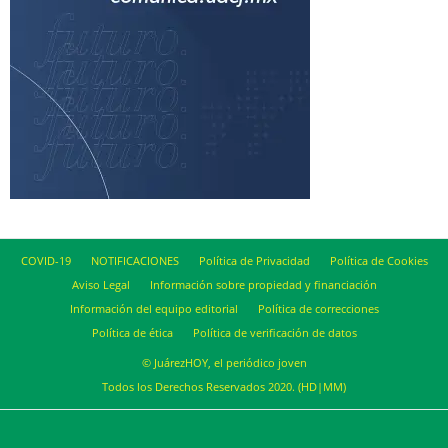
COVID-19
NOTIFICACIONES
Política de Privacidad
Política de Cookies
Aviso Legal
Información sobre propiedad y financiación
Información del equipo editorial
Política de correcciones
Política de ética
Política de verificación de datos
© JuárezHOY, el periódico joven
Todos los Derechos Reservados 2020. (HD|MM)