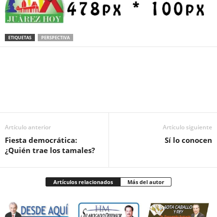
ETIQUETAS
PERSPECTIVA
Facebook
Twitter
Pinterest
WhatsApp
Email
Artículo anterior
Artículo siguiente
Fiesta democrática:
Sí lo conocen
¿Quién trae los tamales?
Artículos relacionados
Más del autor