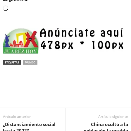
Loading…
ETIQUETAS
MUNDO
Facebook
Twitter
Pinterest
WhatsApp
Email
Artículo anterior
Artículo siguiente
¿Distanciamiento social
China ocultó a la
hasta 2022?
población la posible