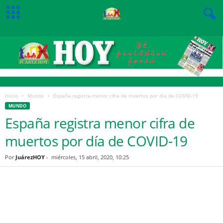
Inicio
Mundo
España registra menor cifra de muertos por día de COVID-19
MUNDO
España registra menor cifra de
muertos por día de COVID-19
Por
JuárezHOY
-
miércoles, 15 abril, 2020, 10:25
Facebook
Twitter
Pinterest
WhatsApp
Email