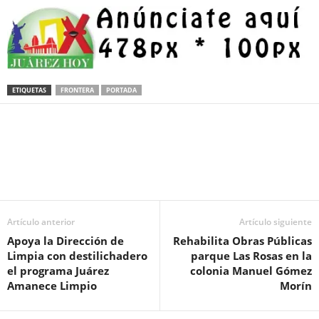
ETIQUETAS
FRONTERA
PORTADA
Facebook
Twitter
Pinterest
WhatsApp
Email
Artículo anterior
Artículo siguiente
Apoya la Dirección de
Rehabilita Obras Públicas
Limpia con destilichadero
parque Las Rosas en la
el programa Juárez
colonia Manuel Gómez
Amanece Limpio
Morín