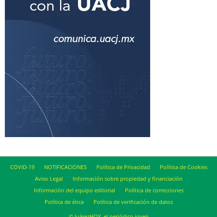
COVID-19
NOTIFICACIONES
Política de Privacidad
Política de Cookies
Aviso Legal
Información sobre propiedad y financiación
Información del equipo editorial
Política de correcciones
Política de ética
Política de verificación de datos
© JuárezHOY, el periódico joven