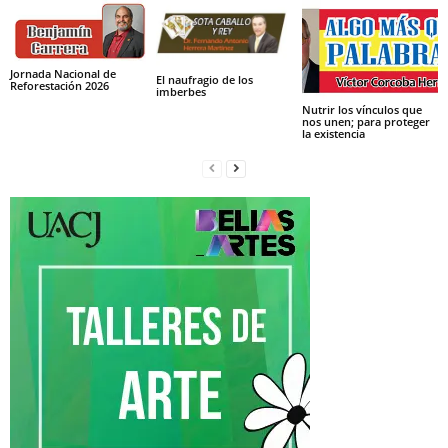
Jornada Nacional de
El naufragio de los
Reforestación 2026
imberbes
Nutrir los vínculos que
nos unen; para proteger
la existencia