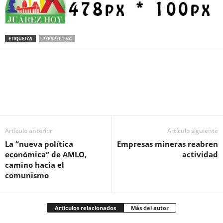
ETIQUETAS
PERSPECTIVA
Facebook
Twitter
Pinterest
WhatsApp
Email
Artículo anterior
Artículo siguiente
La “nueva política
Empresas mineras reabren
económica” de AMLO,
actividad
camino hacia el
comunismo
Artículos relacionados
Más del autor