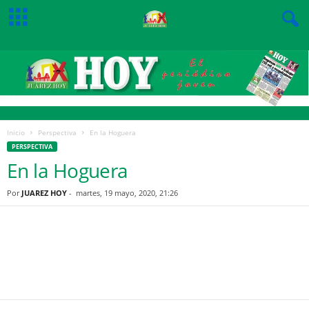
Inicio
Perspectiva
En la Hoguera
PERSPECTIVA
En la Hoguera
Por
JUAREZ HOY
-
martes, 19 mayo, 2020, 21:26
Facebook
Twitter
Pinterest
WhatsApp
Email