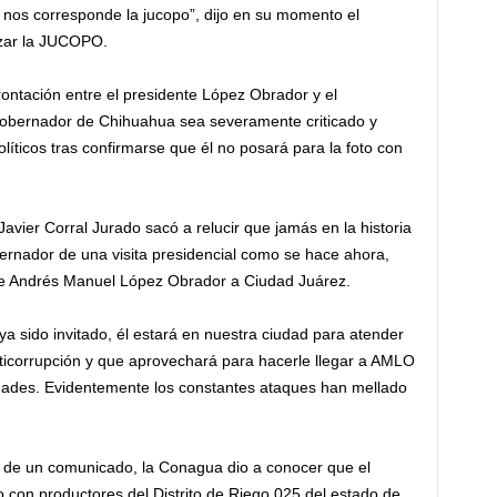
, nos corresponde la jucopo”, dijo en su momento el
nzar la JUCOPO.
ontación entre el presidente López Obrador y el
obernador de Chihuahua sea severamente criticado y
líticos tras confirmarse que él no posará para la foto con
avier Corral Jurado sacó a relucir que jamás en la historia
rnador de una visita presidencial como se hace ahora,
ente Andrés Manuel López Obrador a Ciudad Juárez.
a sido invitado, él estará en nuestra ciudad para atender
nticorrupción y que aprovechará para hacerle llegar a AMLO
dades. Evidentemente los constantes ataques han mellado
 de un comunicado, la Conagua dio a conocer que el
con productores del Distrito de Riego 025 del estado de