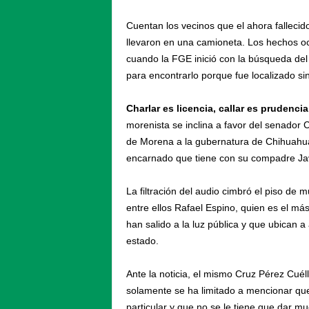
Cuentan los vecinos que el ahora falleci
llevaron en una camioneta. Los hechos ocu
cuando la FGE inició con la búsqueda del 
para encontrarlo porque fue localizado sin
Charlar es licencia, callar es prudenci
morenista se inclina a favor del senador
de Morena a la gubernatura de Chihuahua,
encarnado que tiene con su compadre Jav
La filtración del audio cimbró el piso de 
entre ellos Rafael Espino, quien es el m
han salido a la luz pública y que ubican
estado.
Ante la noticia, el mismo Cruz Pérez Cuél
solamente se ha limitado a mencionar que 
particular y que no se le tiene que dar m