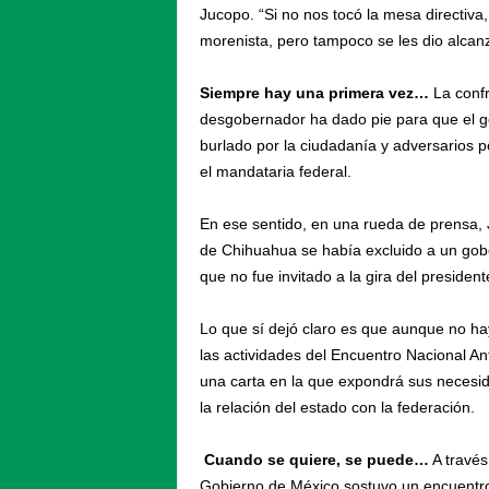
Jucopo. “Si no nos tocó la mesa directiva
morenista, pero tampoco se les dio alca
Siempre hay una primera vez…
La confr
desgobernador ha dado pie para que el g
burlado por la ciudadanía y adversarios po
el mandataria federal.
En ese sentido, en una rueda de prensa, J
de Chihuahua se había excluido a un gobe
que no fue invitado a la gira del presid
Lo que sí dejó claro es que aunque no hay
las actividades del Encuentro Nacional A
una carta en la que expondrá sus necesi
la relación del estado con la federación.
Cuando se quiere, se puede…
A través
Gobierno de México sostuvo un encuentro 